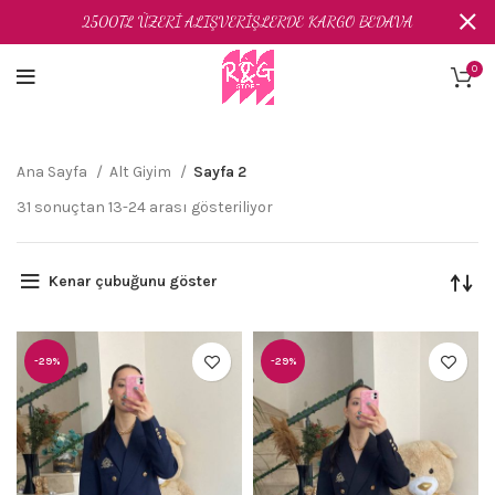
2500TL ÜZERİ ALIŞVERİŞLERDE KARGO BEDAVA
0
Ana Sayfa
Alt Giyim
Sayfa 2
31 sonuçtan 13-24 arası gösteriliyor
Kenar çubuğunu göster
-29%
-29%