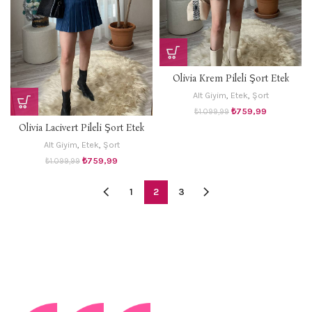
Olivia Krem Pileli Şort Etek
Alt Giyim
,
Etek
,
Şort
Orijinal
Şu
₺
759,99
₺
1.099,99
fiyat:
andaki
Olivia Lacivert Pileli Şort Etek
₺1.099,99.
fiyat:
₺759,99.
Alt Giyim
,
Etek
,
Şort
Orijinal
Şu
₺
759,99
₺
1.099,99
fiyat:
andaki
₺1.099,99.
fiyat:
1
2
3
₺759,99.