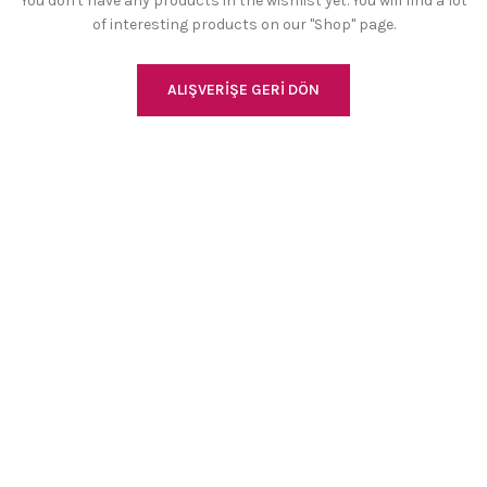
You don't have any products in the wishlist yet.
You will find a lot
of interesting products on our "Shop" page.
ALIŞVERIŞE GERI DÖN