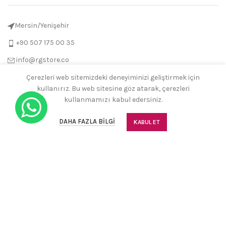
Mersin/Yenişehir
+90 507 175 00 35
info@rgstore.co
Çerezleri web sitemizdeki deneyiminizi geliştirmek için
KULLANIM SÖZLEŞMELERI
kullanırız. Bu web sitesine göz atarak, çerezleri
kullanmamızı kabul edersiniz.
0
DAHA FAZLA BILGI
KABUL ET
BIZ KIMIZ
Mağaza
Favori Listesi
Sepet
Hesabım
KATEGORILER
RGSTORE
TÜM HAKLARI SAKLIDIR.
YCWEBTASARİM