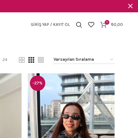
0
GIRIŞ YAP / KAYIT OL
₺
0,00
24
-27%