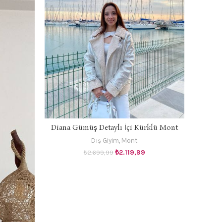
Diana Gümüş Detaylı İçi Kürklü Mont
SEÇENEKLER
Dış Giyim
,
Mont
Orijinal
Şu
₺
2.119,99
₺
2.699,99
fiyat:
andaki
₺2.699,99.
fiyat:
₺2.119,99.