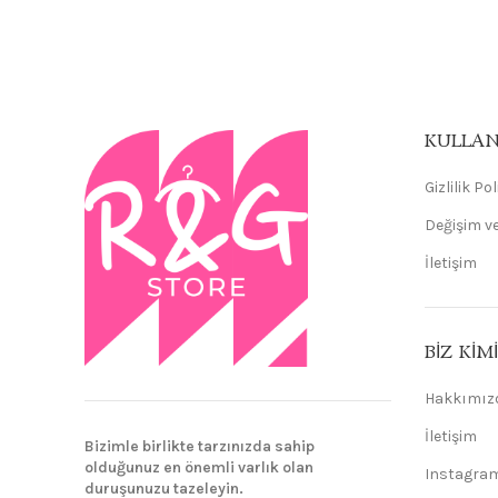
KULLAN
Gizlilik Po
Değişim ve
İletişim
BIZ KIM
Hakkımız
İletişim
Bizimle birlikte tarzınızda sahip
olduğunuz en önemli varlık olan
Instagra
duruşunuzu tazeleyin.