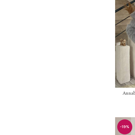
Annab
-19%