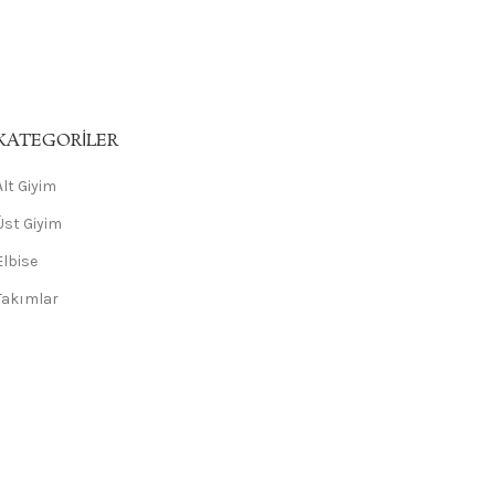
KATEGORILER
Alt Giyim
Üst Giyim
Elbise
Takımlar