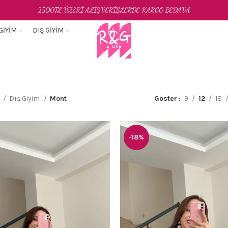
2500TL ÜZERİ ALIŞVERİŞLERDE KARGO BEDAVA
GIYIM
DIŞ GIYIM
a
Dış Giyim
Mont
Göster
9
12
18
-18%