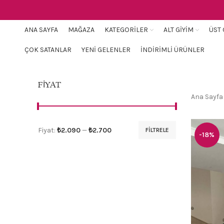
ANA SAYFA
MAĞAZA
KATEGORILER
ALT GIYIM
ÜST 
ÇOK SATANLAR
YENI GELENLER
İNDIRIMLI ÜRÜNLER
FIYAT
Ana Sayf
Fiyat:
₺2.090
—
₺2.700
FILTRELE
-18%
En
En
düşük
yüksek
fiyat
fiyat