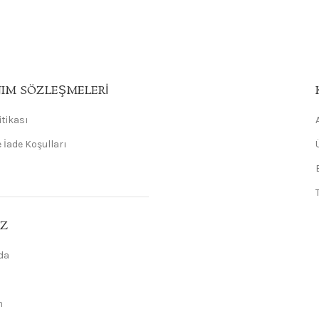
IM SÖZLEŞMELERI
litikası
 İade Koşulları
IZ
da
m