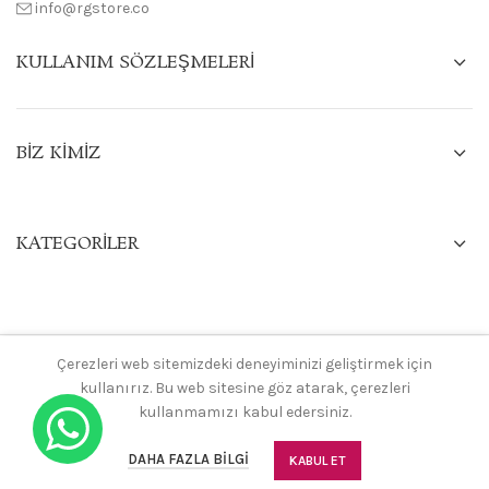
info@rgstore.co
KULLANIM SÖZLEŞMELERI
BIZ KIMIZ
KATEGORILER
Çerezleri web sitemizdeki deneyiminizi geliştirmek için
RGSTORE
TÜM HAKLARI SAKLIDIR.
YCWEBTASARİM
kullanırız. Bu web sitesine göz atarak, çerezleri
kullanmamızı kabul edersiniz.
0
DAHA FAZLA BILGI
KABUL ET
Mağaza
Filtre
Favori Listesi
Sepet
Hesabım