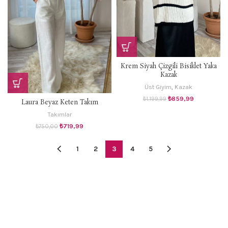
Krem Siyah Çizgili Bisiklet Yaka
Kazak
Üst Giyim
,
Kazak
Orijinal
Şu
₺
859,99
₺
1.199,99
Laura Beyaz Keten Takım
fiyat:
andaki
₺1.199,99.
fiyat:
Takımlar
₺859,99.
Orijinal
Şu
₺
719,99
₺
750,00
fiyat:
andaki
₺750,00.
fiyat:
1
2
3
4
5
₺719,99.