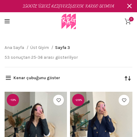
2500TL ÜZERİ ALIŞVERİŞLERDE KARGO BEDAVA
0
Ana Sayfa
Üst Giyim
Sayfa 3
53 sonuçtan 25-36 arası gösteriliyor
Kenar çubuğunu göster
-13%
-29%