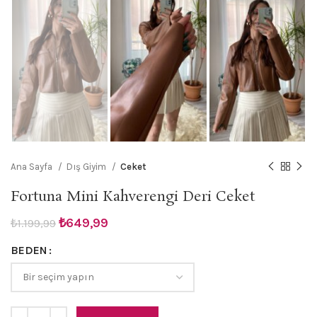
Ana Sayfa
Dış Giyim
Ceket
Fortuna Mini Kahverengi Deri Ceket
Orijinal
Şu
₺
649,99
₺
1.199,99
fiyat:
andaki
BEDEN
₺1.199,99.
fiyat:
₺649,99.