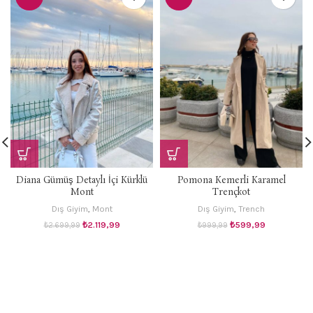
Diana Gümüş Detaylı İçi Kürklü
Pomona Kemerli Karamel
Mont
Trençkot
Dış Giyim
,
Mont
Dış Giyim
,
Trench
Orijinal
Şu
Orijinal
Şu
₺
2.119,99
₺
599,99
₺
2.699,99
₺
999,99
fiyat:
andaki
fiyat:
andaki
₺2.699,99.
fiyat:
₺999,99.
fiyat:
₺2.119,99.
₺599,99.