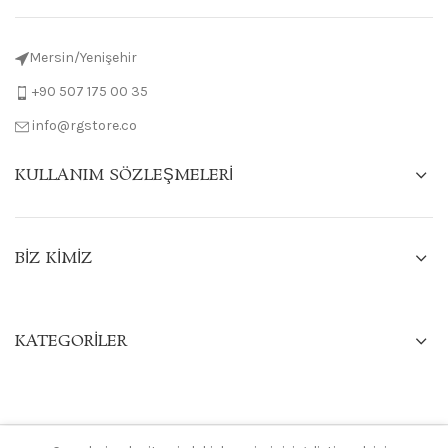
Mersin/Yenişehir
+90 507 175 00 35
info@rgstore.co
KULLANIM SÖZLEŞMELERI
BIZ KIMIZ
KATEGORILER