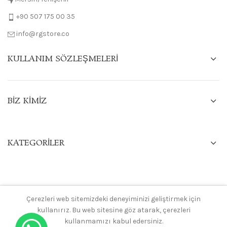
+90 507 175 00 35
info@rgstore.co
KULLANIM SÖZLEŞMELERI
BIZ KIMIZ
KATEGORILER
Çerezleri web sitemizdeki deneyiminizi geliştirmek için
RGSTORE
TÜM HAKLARI SAKLIDIR.
YCWEBTASARİM
kullanırız. Bu web sitesine göz atarak, çerezleri
kullanmamızı kabul edersiniz.