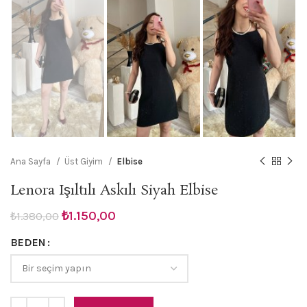
Ana Sayfa
Üst Giyim
Elbise
Lenora Işıltılı Askılı Siyah Elbise
Orijinal
Şu
₺
1.150,00
₺
1.380,00
fiyat:
andaki
BEDEN
₺1.380,00.
fiyat:
₺1.150,00.