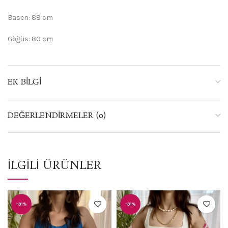
Basen: 88 cm
Göğüs: 80 cm
EK BILGI
DEĞERLENDIRMELER (0)
İLGILI ÜRÜNLER
-31%
-31%