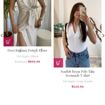
Fiori Bağlama Detaylı Elbise
Üst Giyim
,
Elbise
Orijinal
Şu
₺
899,99
₺
1.200,00
fiyat:
andaki
₺1.200,00.
fiyat:
Scarlett Beyaz Polo Yaka
₺899,99.
Fermuarlı T-shirt
Üst Giyim
,
Crop
,
Kazak
₺
529,99