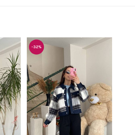
-32%
-30%