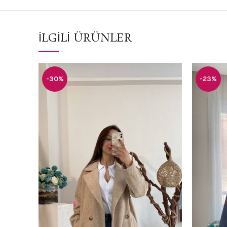
İLGILI ÜRÜNLER
-30%
-23%