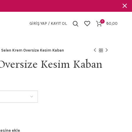
0
GIRIŞ YAP / KAYIT OL
₺
0,00
Selen Krem Oversize Kesim Kaban
Oversize Kesim Kaban
daki
at:
399,99.
tesine ekle