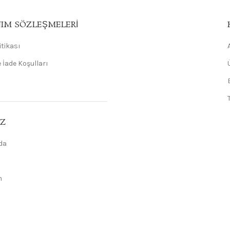
IM SÖZLEŞMELERI
litikası
 İade Koşulları
IZ
da
m