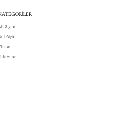
KATEGORILER
Alt Giyim
Üst Giyim
Elbise
Takımlar