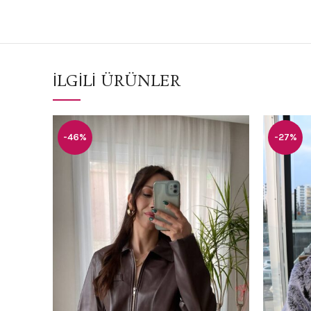
İLGILI ÜRÜNLER
-46%
-27%