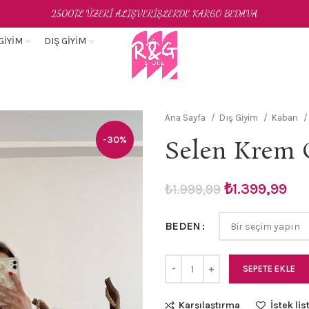
2500TL ÜZERİ ALIŞVERİŞLERDE KARGO BEDAVA
GIYIM
DIŞ GIYIM
Ana Sayfa
Dış Giyim
Kaban
-30%
Selen Krem 
Orijinal
Şu
₺
1.399,99
₺
1.999,99
fiyat:
an
₺1.999,99.
fiy
BEDEN
₺1.
SEPETE EKLE
Karşılaştırma
İstek lis