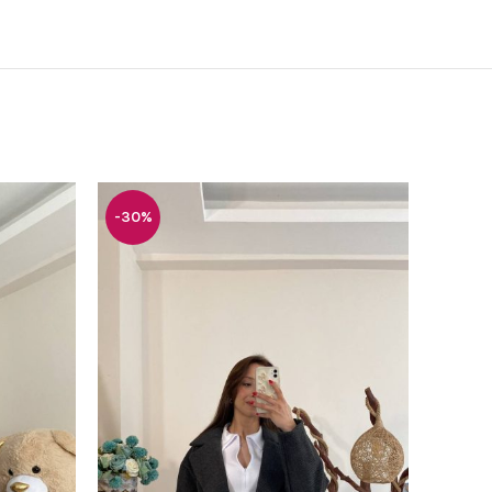
-30%
-19%