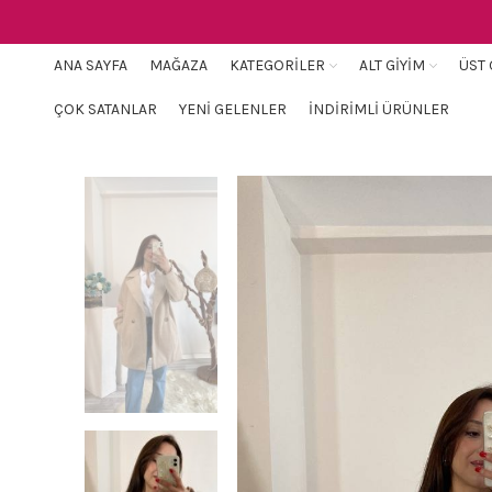
ANA SAYFA
MAĞAZA
KATEGORILER
ALT GIYIM
ÜST 
ÇOK SATANLAR
YENI GELENLER
İNDIRIMLI ÜRÜNLER